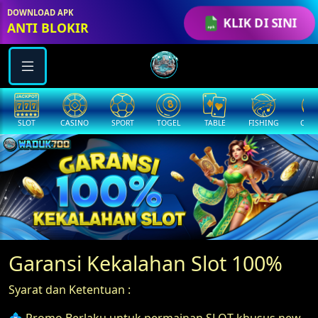
DOWNLOAD APK
KLIK DI SINI
ANTI BLOKIR
CASINO
SPORT
TOGEL
TABLE
FISHING
COCK F.
ARC
Garansi Kekalahan Slot 100%
Syarat dan Ketentuan :