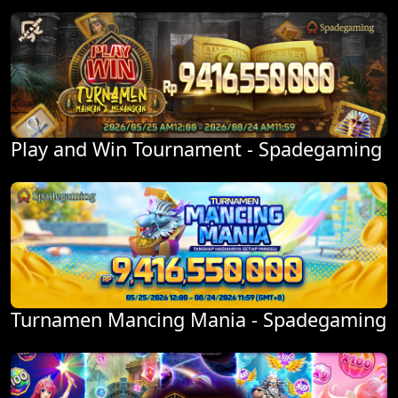
Play and Win Tournament - Spadegaming
Turnamen Mancing Mania - Spadegaming