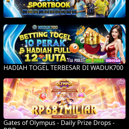
HADIAH TOGEL TERBESAR DI WADUK700
Gates of Olympus - Daily Prize Drops -