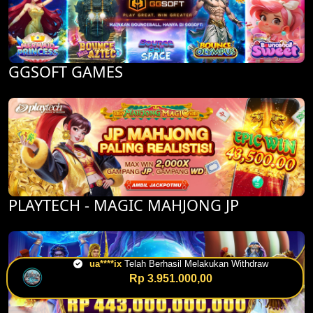
GGSOFT GAMES
PLAYTECH - MAGIC MAHJONG JP
ua****ix
Telah Berhasil Melakukan Withdraw
Rp 3.951.000,00