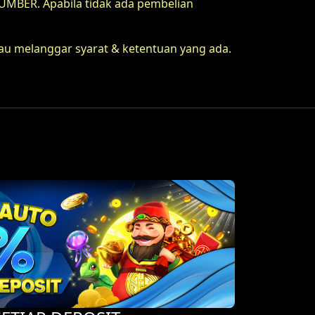
MBER. Apabila tidak ada pembelian
u melanggar syarat & ketentuan yang ada.