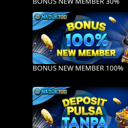
BONUS NEW MEMBER 30%
BONUS NEW MEMBER 100%