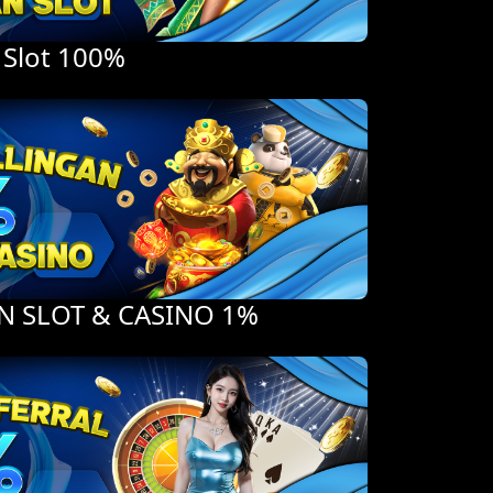
 Slot 100%
 SLOT & CASINO 1%