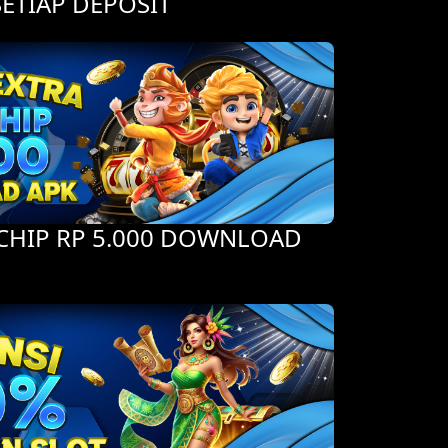
ETIAP DEPOSIT
CHIP RP 5.000 DOWNLOAD