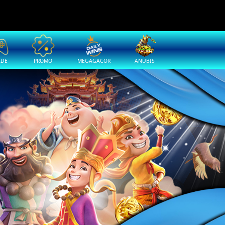
ADE
PROMO
MEGAGACOR
ANUBIS