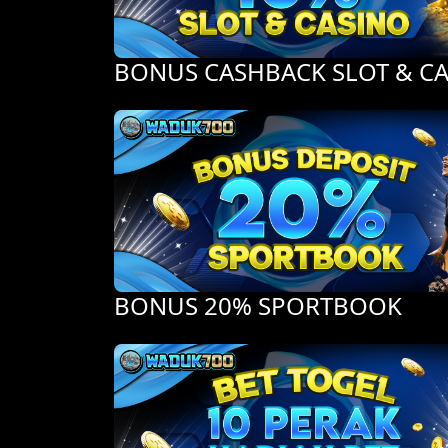
BONUS CASHBACK SLOT & C
BONUS 20% SPORTBOOK