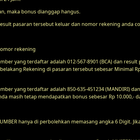
kan, maka bonus dianggap hangus.
result pasaran tersebut keluar dan nomor rekening anda c
Nomor rekening
er yang terdaftar adalah 012-567-8901 (BCA) dan result 
 belakang Rekening di pasaran tersebut sebesar Minimal 
ber yang terdaftar adalah 850-635-451234 (MANDIRI) dan
 Anda masih tetap mendapatkan bonus sebesar Rp 10.000,- 
MBER hanya di perbolehkan memasang angka 6 Digit. Jik