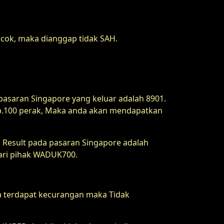
ocok, maka dianggap tidak SAH.
pasaran Singapore yang keluar adalah 8901.
Rp.100 perak, Maka anda akan mendapatkan
 Result pada pasaran Singapore adalah
dari pihak WADUK700.
a terdapat kecurangan maka Tidak