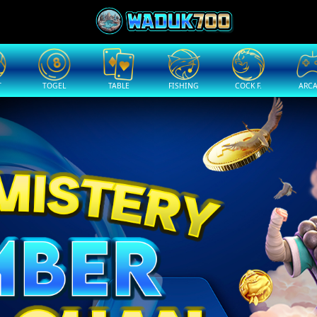
T
TOGEL
TABLE
FISHING
COCK F.
ARC