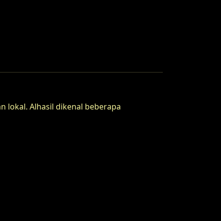
lokal. Alhasil dikenal beberapa