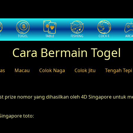
T
TOGEL
TABLE
FISHING
COCK F.
ARC
Cara Bermain Togel
bas
Macau
Colok Naga
Colok Jitu
Tengah Tepi
prize nomor yang dihasilkan oleh 4D Singapore untuk melih
Singapore toto: